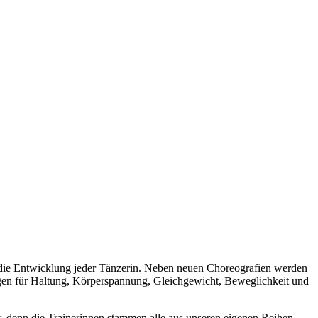
ür die Entwicklung jeder Tänzerin. Neben neuen Choreografien werden
gen für Haltung, Körperspannung, Gleichgewicht, Beweglichkeit und
 denn die Trainerinnen stammen alle aus unseren eigenen Reihen