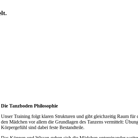
lt.
Die Tanzboden Philosophie
Unser Training folgt klaren Strukturen und gibt gleichzeitig Raum f
den Mädchen vor allem die Grundlagen des Tanzens vermittelt: Übun
Körpergefühl sind dabei feste Bestandteile.
Das Können und Wissen geben sich die Mädchen untereinander weiter,